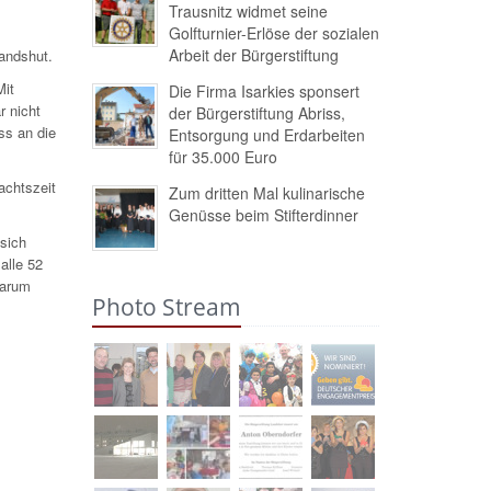
Trausnitz widmet seine
Golfturnier-Erlöse der sozialen
Arbeit der Bürgerstiftung
andshut.
Mit
Die Firma Isarkies sponsert
r nicht
der Bürgerstiftung Abriss,
ss an die
Entsorgung und Erdarbeiten
für 35.000 Euro
achtszeit
Zum dritten Mal kulinarische
Genüsse beim Stifterdinner
sich
alle 52
darum
Photo Stream