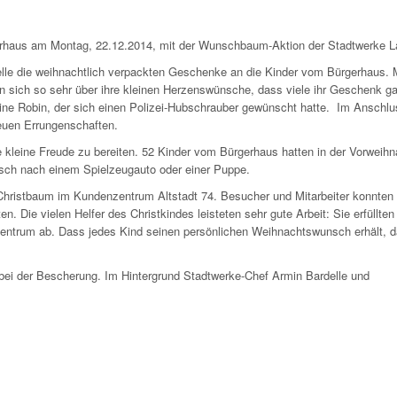
erhaus am Montag, 22.12.2014, mit der Wunschbaum-Aktion der Stadtwerke L
delle die weihnachtlich verpackten Geschenke an die Kinder vom Bürgerhaus. 
 sich so sehr über ihre kleinen Herzenswünsche, dass viele ihr Geschenk ga
ine Robin, der sich einen Polizei-Hubschrauber gewünscht hatte. Im Anschlu
neuen Errungenschaften.
ine kleine Freude zu bereiten. 52 Kinder vom Bürgerhaus hatten in der Vorweihn
sch nach einem Spielzeugauto oder einer Puppe.
hristbaum im Kundenzentrum Altstadt 74. Besucher und Mitarbeiter konnten 
 Die vielen Helfer des Christkindes leisteten sehr gute Arbeit: Sie erfüllten 
ntrum ab. Dass jedes Kind seinen persönlichen Weihnachtswunsch erhält, 
ei der Bescherung. Im Hintergrund Stadtwerke-Chef Armin Bardelle und