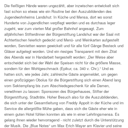
Die fleißigen Hände waren ungezählt, aber inzwischen entwickelt sich
fast schon so etwas wie ein Routine bei den Auszubildenden des
Jugendwohnheims Landshut: In Küche und Mensa, dort wo sonst
Hunderte von Jugendlichen verpflegt werden und es durchaus leger
zugeht, war zum vierten Mal großer Bahnhof angesagt. Zum
alljährlichen Stifterdinner der Bürgerstiftung Landshut war der Saal mit
Achtertischen feierlich gedeckt und Menü- und Weinkarten aufgestellt
worden, Servietten waren gewickelt und für alle fünf Gänge Besteck und
Gläser aufgelegt worden. Und ein riesiges Transparent mit dem Zitat
des Abends war in Handarbeit hergestellt worden: „Der Weise aber
entscheidet sich bei der Wahl der Speisen nicht für die größere Masse,
sondern für den Wohlgeschmack (Epikur, ca. 340 v. Chr.).“ Und es
hatten sich, wie jedes Jahr, zahlreiche Gäste angemeldet, um gegen
einen großzügigen Obolus für die Bürgerstiftung sich einen Abend lang
vom Sektempfang bis zum Abschiedsgeschenk für alle Damen,
verwöhnen zu lassen: Sponsoren des Bürgerhauses, Stifter der
Bürgerstiftung, Stadträte. Hoher Besuch also für die Auszubildenden,
die sich unter der Gesamtleitung von Freddy Appolt in der Küche und im
Service die allergrößte Mühe gaben, dass sich die Gäste eher wie in
einem guten Hotel fühlen konnten als wie in einer Lehrlingsmensa. Es
gelang ihnen wieder hervorragend - nicht zuletzt durch die Unterstützung
der Musik. Die „Blue Notes“ um Max Erich Mayer am Klavier und seine