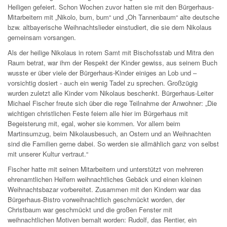
Heiligen gefeiert. Schon Wochen zuvor hatten sie mit den Bürgerhaus-
Mitarbeitern mit „Nikolo, bum, bum“ und „Oh Tannenbaum“ alte deutsche
bzw. altbayerische Weihnachtslieder einstudiert, die sie dem Nikolaus
gemeinsam vorsangen.
Als der heilige Nikolaus in rotem Samt mit Bischofsstab und Mitra den
Raum betrat, war ihm der Respekt der Kinder gewiss, aus seinem Buch
wusste er über viele der Bürgerhaus-Kinder einiges an Lob und –
vorsichtig dosiert - auch ein wenig Tadel zu sprechen. Großzügig
wurden zuletzt alle Kinder vom Nikolaus beschenkt. Bürgerhaus-Leiter
Michael Fischer freute sich über die rege Teilnahme der Anwohner: „Die
wichtigen christlichen Feste feiern alle hier im Bürgerhaus mit
Begeisterung mit, egal, woher sie kommen. Vor allem beim
Martinsumzug, beim Nikolausbesuch, an Ostern und an Weihnachten
sind die Familien gerne dabei. So werden sie allmählich ganz von selbst
mit unserer Kultur vertraut.“
Fischer hatte mit seinen Mitarbeitern und unterstützt von mehreren
ehrenamtlichen Helfern weihnachtliches Gebäck und einen kleinen
Weihnachtsbazar vorbereitet. Zusammen mit den Kindern war das
Bürgerhaus-Bistro vorweihnachtlich geschmückt worden, der
Christbaum war geschmückt und die großen Fenster mit
weihnachtlichen Motiven bemalt worden: Rudolf, das Rentier, ein